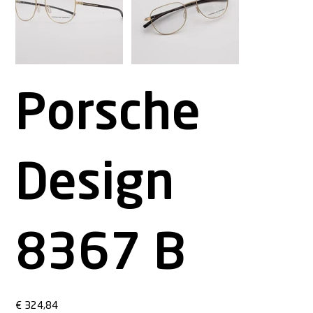
Porsche
Design
8367 B
Preço
€ 324,84